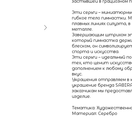
застывшей в грациозном п
Эти серьги – миниатюрные
гибкое тело гимнастки. 
плавных линиях силуэта, 
металле.
Завершающим штрихом это
который гимнастка держит
блеском, он символизируе
спорта и искусства.
Эти серьги – идеальный по
тех, кто ценит искусств
дополнением к любому обр
вкус.
Украшения отправляем в к
украшение бренда SABIRA,
заказчикам мы предоставл
изделие.
Тематика: Художественн
Материал: Серебро