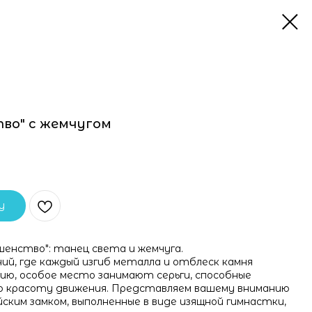
тво" с жемчугом
у
шенство": танец света и жемчуга.
ий, где каждый изгиб металла и отблеск камня
ию, особое место занимают серьги, способные
 красоту движения. Представляем вашему вниманию
йским замком, выполненные в виде изящной гимнастки,