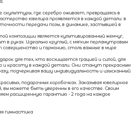
а.
 скульптуры, где серебро оживает, превращаясь в
Мастерство ювелира проявляется в каждой детали: в
в точности передачи позы, в динамике, застывшей в
й композиции является культивированный жемчуг,
 в руках. Идеально круглый, с мягким перламутровым
т совершенство и гармонию, столь важные в мире
дарок для тех, кто восхищается грацией и силой, для
о и красоту в каждой детали. Они станут прекрасным
азу, подчеркивая вашу индивидуальность и изысканный
расивых, подарочных коробочках. Заказывая ювелирное
 вы можете быть уверенны в его качестве. Своим
яем расширенную гарантию - 2 года на каждое
ая гимнастика