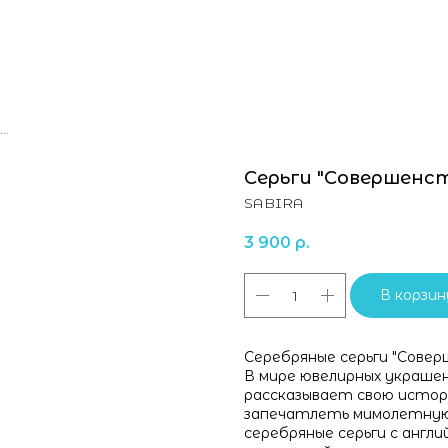
Серьги "Совершенство" с жемчугом
Серьги "Совершенс
SABIRA
3 900
р.
В корзин
Серебряные серьги "Совер
В мире ювелирных украшен
рассказывает свою истор
запечатлеть мимолетную
серебряные серьги с англи