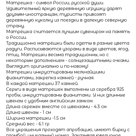
Матрешка - символ России, русской души.
Удивительный яркую деревянную игрушку дарят
друзьям-иностранцам, туристы привозят
деревянную куколку из поездки в далекую северную
страну.
Матрёшка считается лучшим сувениром на память
о России.
Традиционно матрёшки были одеты в разные цвета
радуги. Расписываются узорами в виде цветов, ягод,
птиц. Матрешки весьма традиционны, но с
некоторым дополнением - солнцезащитными очками.
Выглядит оригинально и по-новому!
Матрешки инкрустированы мельчайшими
фианитами, закрепка камней - ручная.
В каждой матрешки 37 камней.
Серьги в виде матрешек выполнены из серебра 925
пробы, инкрустированы фианитами. У них длинные
швензы с удобным английским замком.
Длина сережек вместе со швензами - 4.3 см
Длина швензы - 1 см
Ширина матрешки -1.5 см
Средний вес - 6.1 гр
Все украшения проходят апробацию, имеют бирку с
пломбой, уникальный номер. Заказывая ювелирное