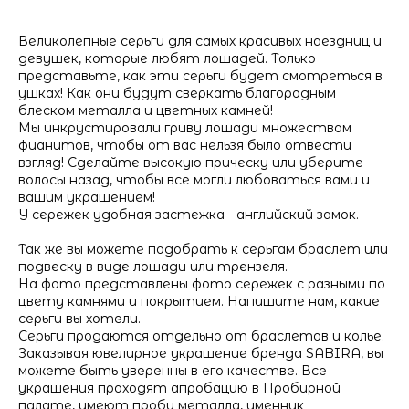
Великолепные серьги для самых красивых наездниц и
девушек, которые любят лошадей. Только
представьте, как эти серьги будет смотреться в
ушках! Как они будут сверкать благородным
блеском металла и цветных камней!
Мы инкрустировали гриву лошади множеством
фианитов, чтобы от вас нельзя было отвести
взгляд! Сделайте высокую прическу или уберите
волосы назад, чтобы все могли любоваться вами и
вашим украшением!
У сережек удобная застежка - английский замок.
Так же вы можете подобрать к серьгам браслет или
подвеску в виде лошади или трензеля.
На фото представлены фото сережек с разными по
цвету камнями и покрытием. Напишите нам, какие
серьги вы хотели.
Серьги продаются отдельно от браслетов и колье.
Заказывая ювелирное украшение бренда SABIRA, вы
можете быть уверенны в его качестве. Все
украшения проходят апробацию в Пробирной
палате, имеют пробу металла, именник