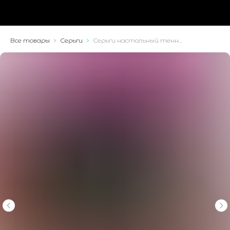
Все товары
Серьги
Серьги настольный теннис, пинг-понг