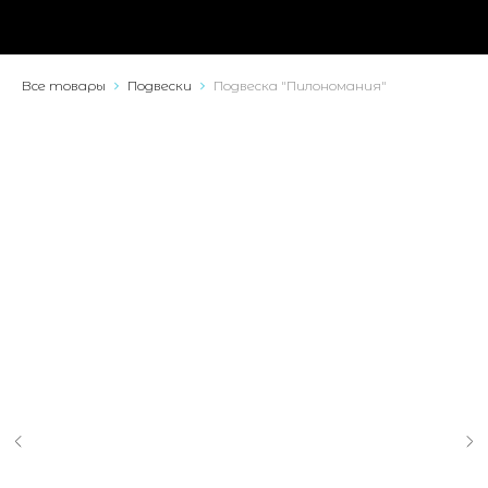
Все товары
Подвески
Подвеска "Пилономания"