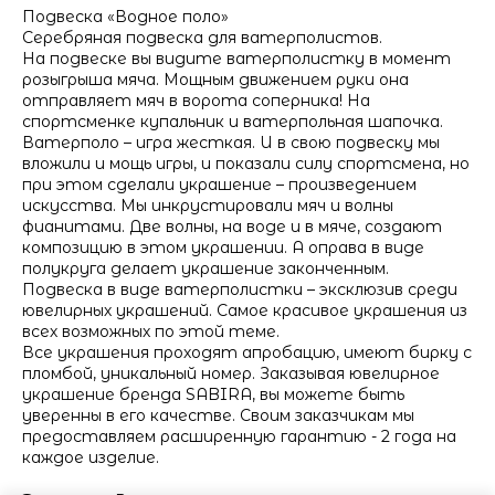
Подвеска «Водное поло»
Серебряная подвеска для ватерполистов.
На подвеске вы видите ватерполистку в момент
розыгрыша мяча. Мощным движением руки она
отправляет мяч в ворота соперника! На
спортсменке купальник и ватерпольная шапочка.
Ватерполо – игра жесткая. И в свою подвеску мы
вложили и мощь игры, и показали силу спортсмена, но
при этом сделали украшение – произведением
искусства. Мы инкрустировали мяч и волны
фианитами. Две волны, на воде и в мяче, создают
композицию в этом украшении. А оправа в виде
полукруга делает украшение законченным.
Подвеска в виде ватерполистки – эксклюзив среди
ювелирных украшений. Самое красивое украшения из
всех возможных по этой теме.
Все украшения проходят апробацию, имеют бирку с
пломбой, уникальный номер. Заказывая ювелирное
украшение бренда SABIRA, вы можете быть
уверенны в его качестве. Своим заказчикам мы
предоставляем расширенную гарантию - 2 года на
каждое изделие.