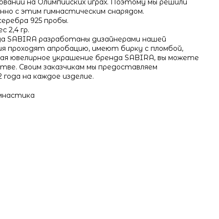
ований на Олимпийских играх. Поэтому мы решили
нно с этим гимнастическим снарядом.
серебра 925 пробы.
 2,4 гр.
да SABIRA разработаны дизайнерами нашей
ия проходят апробацию, имеют бирку с пломбой,
вая ювелирное украшение бренда SABIRA, вы можете
стве. Своим заказчикам мы предоставляем
 года на каждое изделие.
имнастика