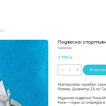
Подвеска: спортивная гимнастика Конь.Махи
Подвеска: спортив
SABIRA
2 700
р.
В корзин
Материалы: серебро, сере
Размер: Диаметр 2,5 см. Ср
Мужская подвеска "Конь.М
Конь — один из снарядов 