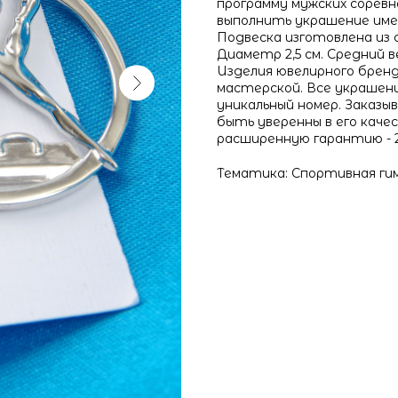
программу мужских соревн
выполнить украшение име
Подвеска изготовлена из 
Диаметр 2,5 см. Средний вес
Изделия ювелирного брен
мастерской. Все украшен
уникальный номер. Заказы
быть уверенны в его каче
расширенную гарантию - 2
Тематика: Спортивная г