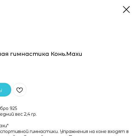
ная гимнастика Конь.Махи
у
бро 925
едний вес 2,4 гр.
ахи"
в спортивной гимнастики. Упражнения на коне входят в