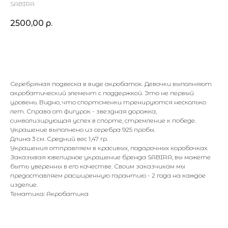
SABIRA
2500,00
р.
В корзину
Серебряная подвеска в виде акробаток. Девочки выполняют
акробатический элемент с поддержкой. Это не первый
уровень. Видно, что спортсменки тренируются несколько
лет. Справа от фигурок - звездная дорожка,
символизирующая успех в спорте, стремление к победе.
Украшение выполнено из серебра 925 пробы.
Длина 3 см. Средний вес 1,47 гр.
Украшения отправляем в красивых, подарочных коробочках.
Заказывая ювелирное украшение бренда SABIRA, вы можете
быть уверенны в его качестве. Своим заказчикам мы
предоставляем расширенную гарантию - 2 года на каждое
изделие.
Тематика: Акробатика