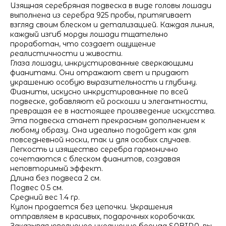
Изящная серебряная подвеска в виде головы лошади
выполнена из серебра 925 пробы, притягивает
взгляд своим блеском и детализацией. Каждая линия,
каждый изгиб морды лошади тщательно
проработан, что создает ощущение
реалистичности и живости.
Глаза лошади, инкрустированные сверкающими
фианитами. Они отражают свет и придают
украшению особую выразительность и глубину.
Фианиты, искусно инкрустированные по всей
подвеске, добавляют ей роскоши и элегантности,
превращая ее в настоящее произведение искусства.
Эта подвеска станет прекрасным дополнением к
любому образу. Она идеально подойдет как для
повседневной носки, так и для особых случаев.
Легкость и изящество серебра гармонично
сочетаются с блеском фианитов, создавая
неповторимый эффект.
Длина без подвеса 2 см.
Подвес 0.5 см.
Средний вес 1.4 гр.
Кулон продается без цепочки. Украшения
отправляем в красивых, подарочных коробочках.