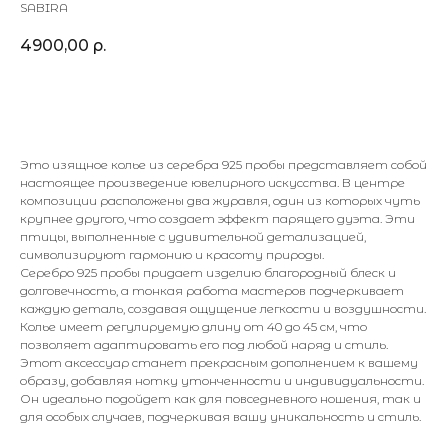
SABIRA
4900,00
р.
В корзину
Это изящное колье из серебра 925 пробы представляет собой
настоящее произведение ювелирного искусства. В центре
композиции расположены два журавля, один из которых чуть
крупнее другого, что создает эффект парящего дуэта. Эти
птицы, выполненные с удивительной детализацией,
символизируют гармонию и красоту природы.
Серебро 925 пробы придает изделию благородный блеск и
долговечность, а тонкая работа мастеров подчеркивает
каждую деталь, создавая ощущение легкости и воздушности.
Колье имеет регулируемую длину от 40 до 45 см, что
позволяет адаптировать его под любой наряд и стиль.
Этот аксессуар станет прекрасным дополнением к вашему
образу, добавляя нотку утонченности и индивидуальности.
Он идеально подойдет как для повседневного ношения, так и
для особых случаев, подчеркивая вашу уникальность и стиль.