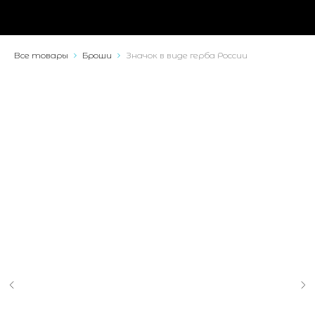
Все товары
Броши
Значок в виде герба России