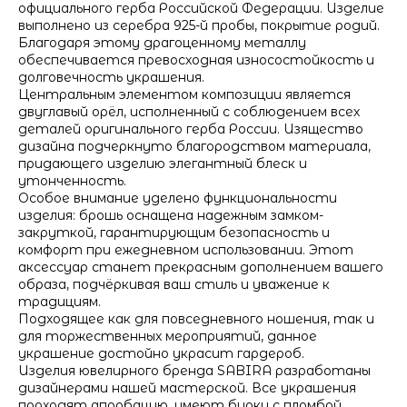
официального герба Российской Федерации. Изделие
выполнено из серебра 925-й пробы, покрытие родий.
Благодаря этому драгоценному металлу
обеспечивается превосходная износостойкость и
долговечность украшения.
Центральным элементом композиции является
двуглавый орёл, исполненный с соблюдением всех
деталей оригинального герба России. Изящество
дизайна подчеркнуто благородством материала,
придающего изделию элегантный блеск и
утонченность.
Особое внимание уделено функциональности
изделия: брошь оснащена надежным замком-
закруткой, гарантирующим безопасность и
комфорт при ежедневном использовании. Этот
аксессуар станет прекрасным дополнением вашего
образа, подчёркивая ваш стиль и уважение к
традициям.
Подходящее как для повседневного ношения, так и
для торжественных мероприятий, данное
украшение достойно украсит гардероб.
Изделия ювелирного бренда SABIRA разработаны
дизайнерами нашей мастерской. Все украшения
проходят апробацию, имеют бирку с пломбой,