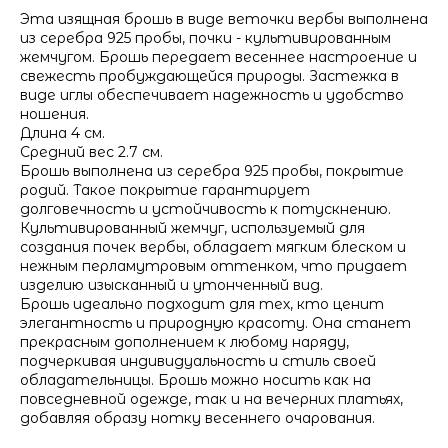
Эта изящная брошь в виде веточки вербы выполнена
из серебра 925 пробы, почки - культивированным
жемчугом. Брошь передает весеннее настроение и
свежесть пробуждающейся природы. Застежка в
виде иглы обеспечивает надежность и удобство
ношения.
Длина 4 см.
Средний вес 2.7 см.
Брошь выполнена из серебра 925 пробы, покрытие
родий. Такое покрытие гарантирует
долговечность и устойчивость к потускнению.
Культивированный жемчуг, используемый для
создания почек вербы, обладает мягким блеском и
нежным перламутровым оттенком, что придает
изделию изысканный и утонченный вид.
Брошь идеально подходит для тех, кто ценит
элегантность и природную красоту. Она станет
прекрасным дополнением к любому наряду,
подчеркивая индивидуальность и стиль своей
обладательницы. Брошь можно носить как на
повседневной одежде, так и на вечерних платьях,
добавляя образу нотку весеннего очарования.