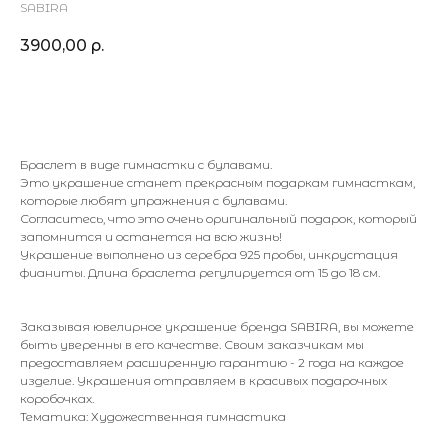
SABIRA
3900,00
р.
В корзину
Браслет в виде гимнастки с булавами.
Это украшение станет прекрасным подаркам гимнасткам,
которые любят упражнения с булавами.
Согласитесь, что это очень оригинальный подарок, который
запомнится и останется на всю жизнь!
Украшение выполнено из серебра 925 пробы, инкрустация
фианиты. Длина браслета регулируется от 15 до 18 см.
Заказывая ювелирное украшение бренда SABIRA, вы можете
быть уверенны в его качестве. Своим заказчикам мы
предоставляем расширенную гарантию - 2 года на каждое
изделие. Украшения отправляем в красивых подарочных
коробочках.
Тематика: Художественная гимнастика