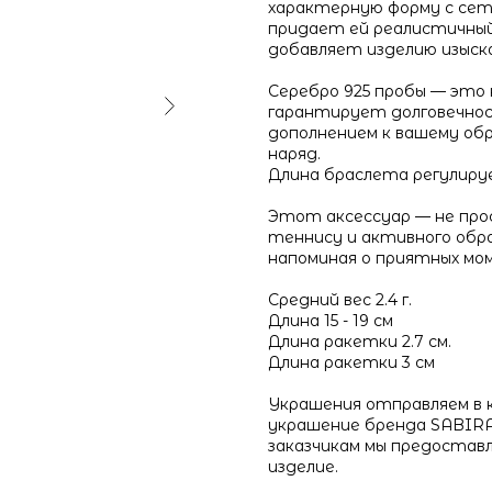
характерную форму с сет
придает ей реалистичный
добавляет изделию изыск
Серебро 925 пробы — это 
гарантирует долговечнос
дополнением к вашему обр
наряд.
Длина браслета регулиру
Этот аксессуар — не прос
теннису и активного обра
напоминая о приятных мом
Средний вес 2.4 г.
Длина 15 - 19 см
Длина ракетки 2.7 см.
Длина ракетки 3 см
Украшения отправляем в к
украшение бренда SABIRA,
заказчикам мы предоставл
изделие.