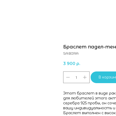
Браслет падел-те
SABIRA
3 900
р.
В корзин
Этот браслет в виде рак
для любителей этого акти
серебра 925 пробы, он со
вашу индивидуальность и 
Браслет выполнен с высо