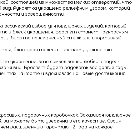
кой, состоящей из множества мелких отверстий, что
 вид. Рукоятка украшена рельефным узором, который
анности и завершенности.
классический выбор для ювелирных изделий, который
ть и блеск украшения. Браслет станет прекрасным
азу, будь то повседневный стиль или спортивный
ется, благодаря телескопическому удлинению.
то украшение, это символ вашей любви к падел-
за жизни. Браслет будет радовать вас долгие годы,
ентах на корте и вдохновляя на новые достижения.
расивых, подарочных коробочках. Заказывая ювелирное
 вы можете быть уверенны в его качестве. Своим
яем расширенную гарантию - 2 года на каждое